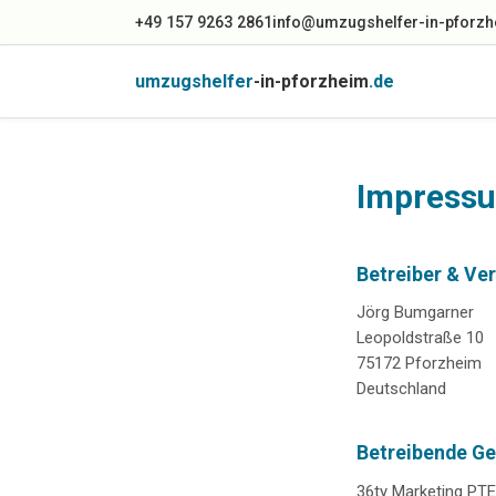
+49 157 9263 2861
info@umzugshelfer-in-pforzh
umzugshelfer
-in-pforzheim
.de
Impress
Betreiber & Ve
Jörg Bumgarner
Leopoldstraße 10
75172 Pforzheim
Deutschland
Betreibende Ge
36ty Marketing PTE