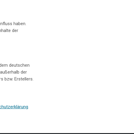
influss haben.
nhalte der
.
en dem deutschen
 außerhalb der
 bzw. Erstellers.
chutzerklärung
.