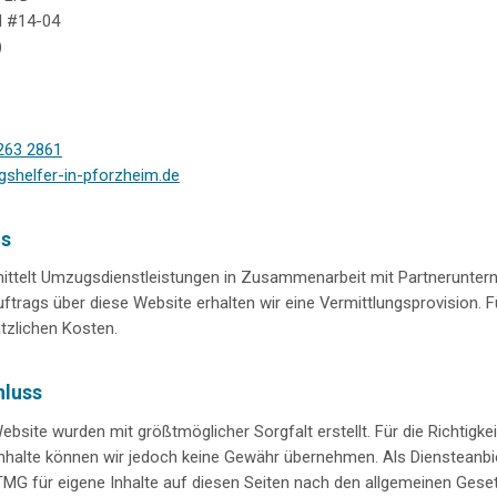
d #14-04
)
263 2861
shelfer-in-pforzheim.de
is
mittelt Umzugsdienstleistungen in Zusammenarbeit mit Partnerunte
ftrags über diese Website erhalten wir eine Vermittlungsprovision. F
tzlichen Kosten.
hluss
Website wurden mit größtmöglicher Sorgfalt erstellt. Für die Richtigkeit
 Inhalte können wir jedoch keine Gewähr übernehmen. Als Diensteanbie
MG für eigene Inhalte auf diesen Seiten nach den allgemeinen Geset