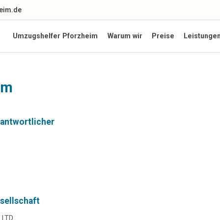
eim.de
Umzugshelfer Pforzheim
Warum wir
Preise
Leistunge
um
rantwortlicher
sellschaft
 LTD